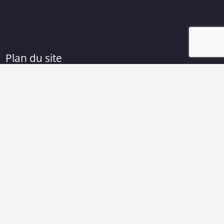
Plan du site
Accueil
Nos services
Nos boutiques
Notre actualité
Nous contacter
Mentions légales