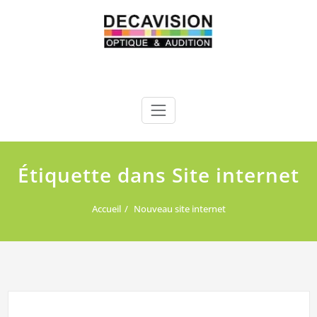
Skip
to
content
Decavision
Optique et Audition à Marseille & Aix-en-Provence
Étiquette dans Site internet
Accueil
Nouveau site internet